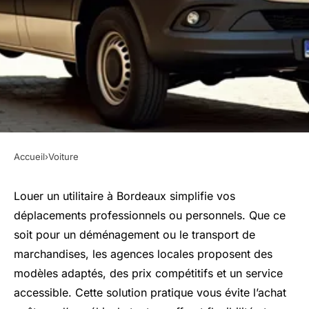
Accueil
›
Voiture
VOITURE
Louez un utilitaire à bordeaux
Louer un utilitaire à Bordeaux simplifie vos
déplacements professionnels ou personnels. Que ce
: pratique et abordable !
soit pour un déménagement ou le transport de
marchandises, les agences locales proposent des
Gabriel
•
10 novembre 2025
•
4 min de lecture
modèles adaptés, des prix compétitifs et un service
accessible. Cette solution pratique vous évite l’achat