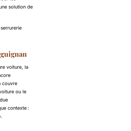
 une solution de
serrurerie
raguignan
re voiture, la
ncore
n couvre
oiture ou le
rdue
ue contexte :
.