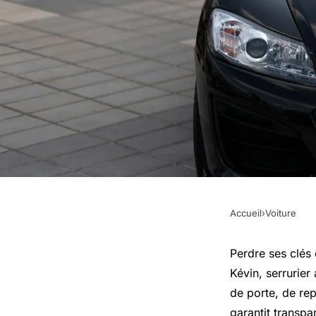
Accueil
›
Voiture
VOITURE
Serrurier automobil
Perdre ses clés
Kévin, serrurier
clés perdues, soluti
de porte, de re
garantit transp