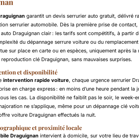
gnan
Draguignan
garantit un devis serrurier auto gratuit, délivré
ion serrurier automobile. Dès la première prise de contact, l
r auto Draguignan clair : les tarifs sont compétitifs, à partir
mplexité du dépannage serrure voiture ou du remplacement 
ctue sur place en carte ou en espèces, uniquement après la 
a reproduction clé Draguignan, sans mauvaises surprises.
ention et disponibilité
ce
intervention rapide voiture
, chaque urgence serrurier D
 prise en charge express : en moins d’une heure pendant la 
us les cas. La disponibilité ne faiblit pas le soir, le week-e
 majoration ne s’applique, même pour un dépannage clé voi
ffre voiture Draguignan effectués la nuit.
ographique et proximité locale
obile Draguignan
intervient à domicile, sur votre lieu de tr