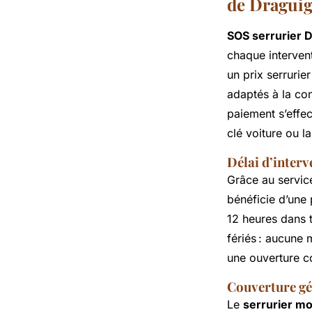
de Dragui
SOS serrurier 
chaque intervent
un prix serrurie
adaptés à la co
paiement s’effe
clé voiture ou l
Délai d’interv
Grâce au servi
bénéficie d’une
12 heures dans to
fériés : aucune
une ouverture co
Couverture gé
Le
serrurier m