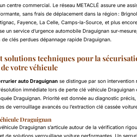
d’un centre commercial. Le réseau METACLÉ assure une assi
ormante, sans frais de déplacement dans la région : Brignol
ignac, Fayence, La Celle, Camps-la-Source, et plus encore
ise un service d’urgence automobile Draguignan sur-mesure
n de clés perdues dépannage rapide Draguignan.
t solutions techniques pour la sécurisatio
de votre véhicule
errurier auto Draguignan
se distingue par son intervention 
résolution immédiate lors de perte clé véhicule Draguignan 
laquée Draguignan. Priorité est donnée au diagnostic préci
s de verrouillage avancés ou l’extraction clé cassée voitur
véhicule Draguignan
véhicule Draguignan s’articule autour de la vérification rigo
 et de solutions verrouillage voiture performantes. Un serru