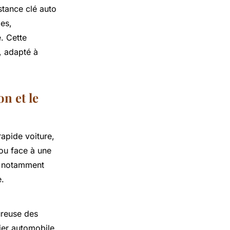
stance clé auto
es,
. Cette
, adapté à
n et le
rapide voiture,
ou face à une
s, notamment
e.
ureuse des
rier automobile