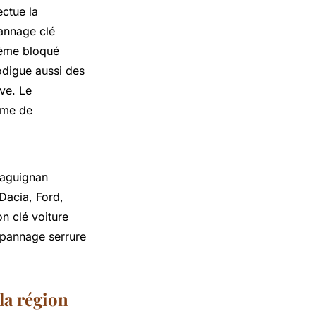
ectue la
annage clé
tème bloqué
odigue aussi des
ive. Le
ème de
Draguignan
Dacia, Ford,
on clé voiture
dépannage serrure
la région