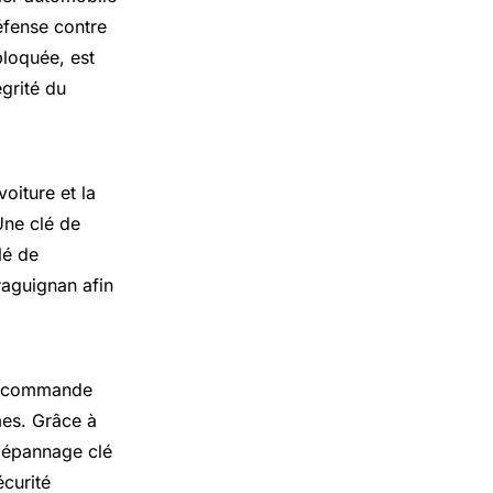
éfense contre
bloquée, est
grité du
voiture et la
Une clé de
lé de
raguignan afin
élécommande
mes. Grâce à
 dépannage clé
écurité