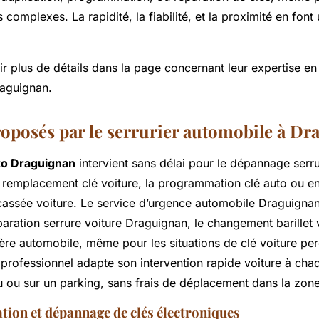
 complexes. La rapidité, la fiabilité, et la proximité en font
 plus de détails dans la page concernant leur expertise en 
aguignan.
roposés par le serrurier automobile à D
uto Draguignan
intervient sans délai pour le dépannage serru
le remplacement clé voiture, la programmation clé auto ou e
é cassée voiture. Le service d’urgence automobile Draguigna
aration serrure voiture Draguignan, le changement barillet v
ère automobile, même pour les situations de clé voiture pe
professionnel adapte son intervention rapide voiture à chaq
u ou sur un parking, sans frais de déplacement dans la zone
on et dépannage de clés électroniques