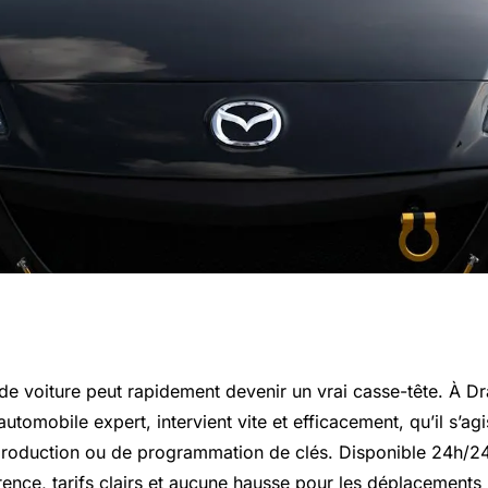
e à draguignan :
 de voiture peut rapidement devenir un vrai casse-tête. À D
 automobile expert, intervient vite et efficacement, qu’il s’ag
ons rapides
production ou de programmation de clés. Disponible 24h/24 e
arence, tarifs clairs et aucune hausse pour les déplacement