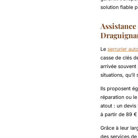
solution fiable 
Gabriel
•
15 octobre 2025
•
7 min de lecture
Assistance
Draguigna
Le
serrurier au
casse de clés de
arrivée souvent
situations, qu’il
Ils proposent é
réparation ou le
atout : un devis
à partir de 89 
Grâce à leur la
des services de