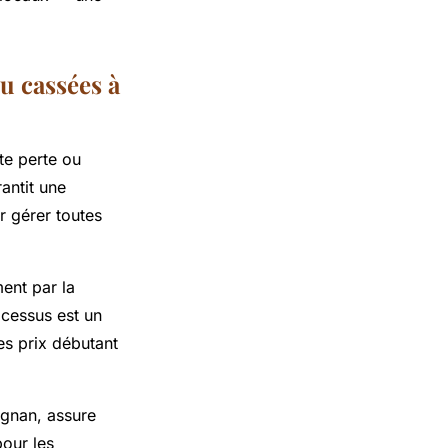
u cassées à
te perte ou
antit une
r gérer toutes
ent par la
ocessus est un
es prix débutant
ignan, assure
our les