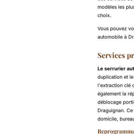
modèles les plus
choix.
Vous pouvez voir
automobile à Dr
Services p
Le serrurier a
duplication et 
l'extraction cl
également la rép
déblocage porti
Draguignan. Ce 
domicile, burea
Reprogrammati