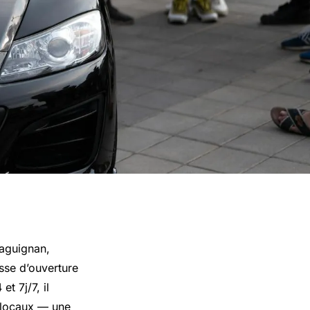
raguignan,
isse d’ouverture
t 7j/7, il
s locaux — une