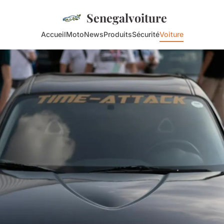
Senegalvoiture
Accueil
Moto
News
Produits
Sécurité
Voiture