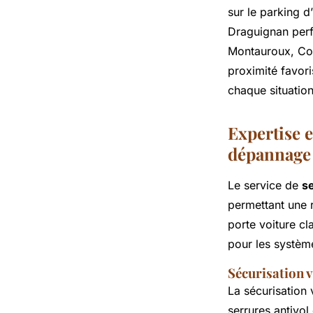
sur le parking 
Draguignan perf
Montauroux, Cot
proximité favor
chaque situatio
Expertise e
dépannage 
Le service de
s
permettant une 
porte voiture c
pour les système
Sécurisation 
La sécurisation 
serrures antivol