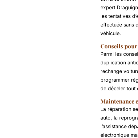
expert Draguign
les tentatives d
effectuée sans d
véhicule.
Conseils pour 
Parmi les conseil
duplication anti
rechange voiture
programmer régu
de déceler tout
Maintenance e
La réparation s
auto, la reprog
l’assistance dép
électronique max