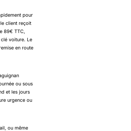
 rapidement pour
e client reçoit
 de 89€ TTC,
clé voiture. Le
remise en route
raguignan
journée ou sous
nd et les jours
ture urgence ou
avail, ou même